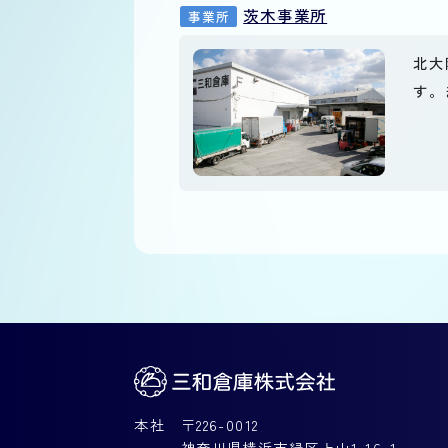
茨木事業所
事業所
北大
す。
本社 〒226-0012
神奈川県横浜市緑区上山1-16-1