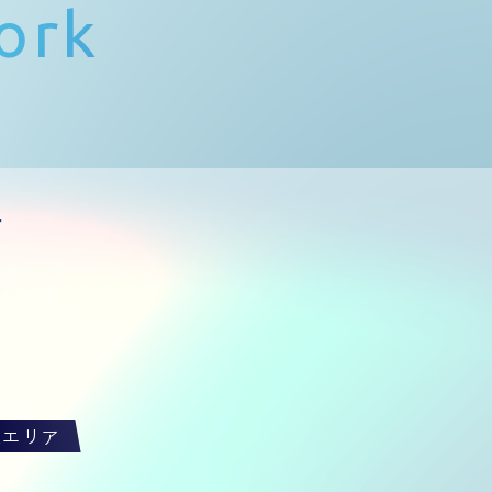
ork
東エリア
社