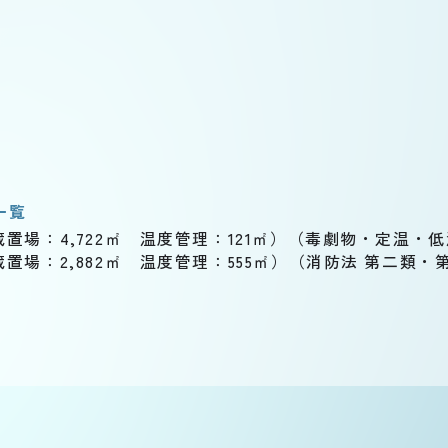
一覧
税蔵置場：4,722㎡ 温度管理：121㎡）（毒劇物・定温
税蔵置場：2,882㎡ 温度管理：555㎡）（消防法 第二