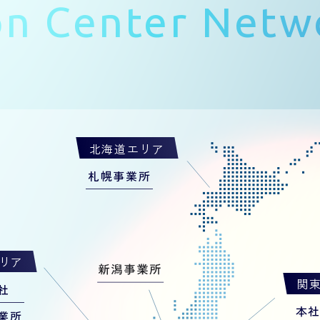
ion Center Netw
北海道エリア
札幌事業所
リア
関
社
本
業所