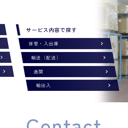
サービス内容で探す
保管・入出庫
輸送（配送）
通関
輸出入
Contact