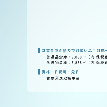
営業倉庫面積及び取扱い品目対応
普通品倉庫：7,099㎡（内 保
危険物倉庫：3,868㎡（内 保
資格・許認可・免許
貨物運送取扱事業