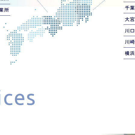
千
業所
大
川
川
横
ices